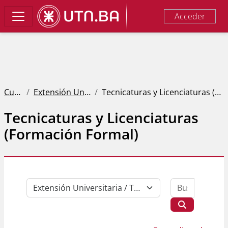
Salta al contenido principal
Acceder
Panel lateral
Cursos
Extensión Universitaria
Tecnicaturas y Licenciaturas (Formación Formal)
Tecnicaturas y Licenciaturas
(Formación Formal)
Buscar c
Categorías
Buscar curs